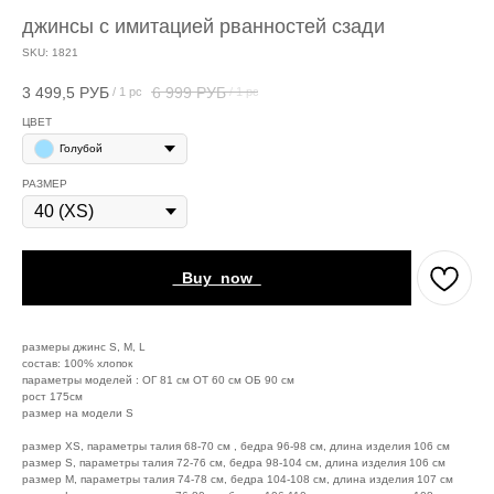
джинсы с имитацией рванностей сзади
SKU:
1821
3 499,5
РУБ
6 999
РУБ
/
1 pc
/
1 pc
ЦВЕТ
Голубой
РАЗМЕР
_Buy_now_
размеры джинс S, M, L
состав: 100% хлопок
параметры моделей : ОГ 81 см ОТ 60 см ОБ 90 см
рост 175см
размер на модели S
размер XS, параметры талия 68-70 см , бедра 96-98 см, длина изделия 106 см
размер S, параметры талия 72-76 см, бедра 98-104 см, длина изделия 106 см
размер M, параметры талия 74-78 см, бедра 104-108 см, длина изделия 107 см