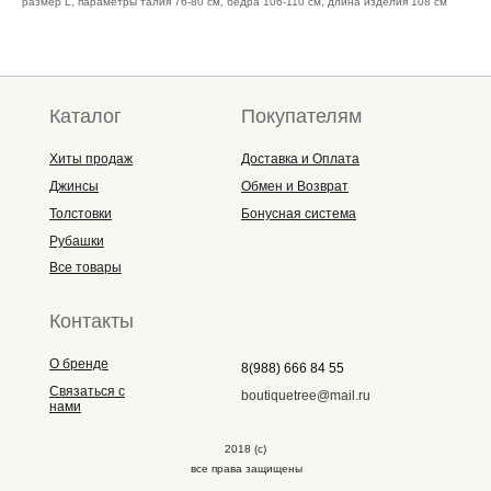
размер L, параметры талия 76-80 см, бедра 106-110 см, длина изделия 108 см
Каталог
Покупателям
Хиты продаж
Доставка и Оплата
Джинсы
Обмен и Возврат
Толстовки
Бонусная система
Рубашки
Все товары
Контакты
О бренде
8(988) 666 84 55
Связаться с
boutiquetree@mail.ru
нами
2018 (с)
все права защищены