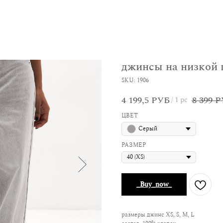
джинсы на низкой 
SKU:
1906
4 199,5
8 399
РУБ
Р
/
1 pc
ЦВЕТ
Серый
РАЗМЕР
_Buy_now_
размеры джинс XS, S, M, L