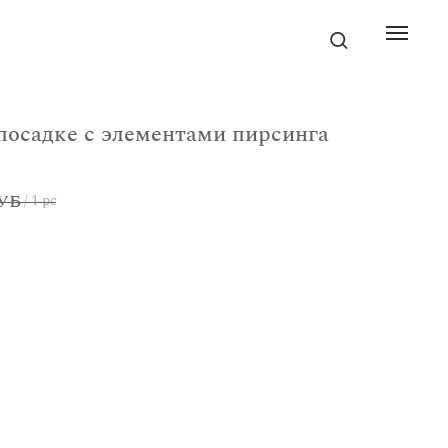
посадке с элементами пирсинга
УБ
/
1 pc