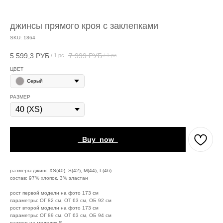
джинсы прямого кроя с заклепками
SKU:
1864
5 599,3
РУБ
7 999
РУБ
/
1 pc
/
1 pc
ЦВЕТ
Серый
РАЗМЕР
_Buy_now_
размеры джинс XS(40), S(42), M(44), L(46)
состав: 97% хлопок, 3% эластан
рост первой модели на фото 173 см
параметры: ОГ 82 см, ОТ 63 см, ОБ 92 см
рост второй модели на фото 173 см
параметры: ОГ 89 см, ОТ 63 см, ОБ 94 см
размер на моделях S