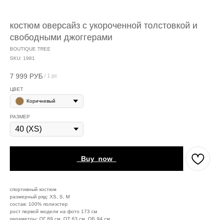
костюм оверсайз с укороченной толстовкой и
свободными джоггерами
BOUTIQUE TREE
SKU:
1981
7 999
РУБ
/
1 pc
ЦВЕТ
Коричневый
РАЗМЕР
_Buy_now_
спортивный костюм
размерный ряд: XS, S, M
состав: 100% полиэстер
рост первой модели на фото 173 см
параметры: ОГ 89 см, ОТ 63 см, ОБ 94 см