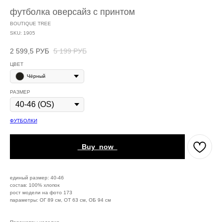
футболка оверсайз с принтом
BOUTIQUE TREE
SKU:
1905
2 599,5
РУБ
5 199
РУБ
ЦВЕТ
Чёрный
РАЗМЕР
ФУТБОЛКИ
_Buy_now_
единый размер: 40-46
состав: 100% хлопок
рост модели на фото 173
параметры: ОГ 89 см, ОТ 63 см, ОБ 94 см