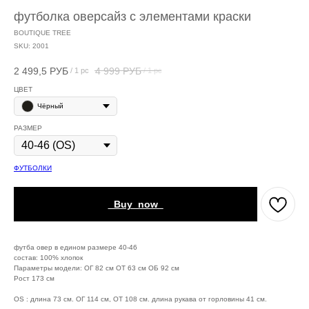
футболка оверсайз с элементами краски
BOUTIQUE TREE
SKU:
2001
2 499,5
РУБ
4 999
РУБ
/
1 pc
/
1 pc
ЦВЕТ
Чёрный
РАЗМЕР
ФУТБОЛКИ
_Buy_now_
футба овер в едином размере 40-46
состав: 100% хлопок
Параметры модели: ОГ 82 см ОТ 63 см ОБ 92 см
Рост 173 см
OS : длина 73 см. ОГ 114 см, ОТ 108 см. длина рукава от горловины 41 см.