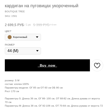
кардиган на пуговицах укороченный
BOUTIQUE TREE
SKU:
1591
2 699,5
РУБ
5 399
РУБ
/
1 pc
/
1 pc
ЦВЕТ
Коричневый
РАЗМЕР
_Buy_now_
размер: S M
состав: хлопок 100%
Параметры модели: ОГ 85 см ОТ 60 см ОБ 90 см
Рост 170 см
Параметры S: Длина 36 см, ОГ 86- 100 см, ОТ 68-82 см, Длина рукава от ворота
70 см.
Параметры М: Длина 38 см, ОГ 92-106 см, ОТ 70-84 см, Длина рукава от ворота 72