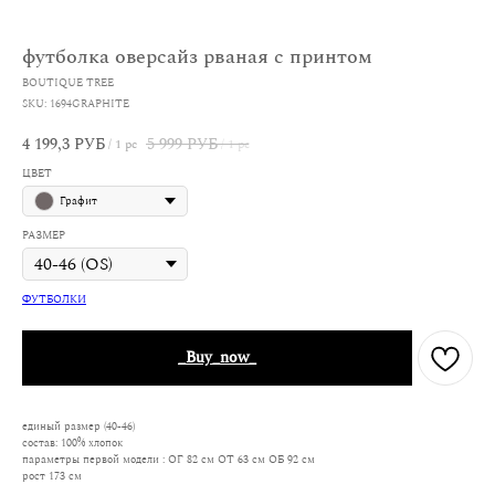
футболка оверсайз рваная с принтом
BOUTIQUE TREE
SKU:
1694GRAPHITE
4 199,3
5 999
РУБ
РУБ
/
1 pc
/
1 pc
ЦВЕТ
Графит
РАЗМЕР
ФУТБОЛКИ
_Buy_now_
единый размер (40-46)
состав: 100% хлопок
параметры первой модели : ОГ 82 см ОТ 63 см ОБ 92 см
рост 173 см