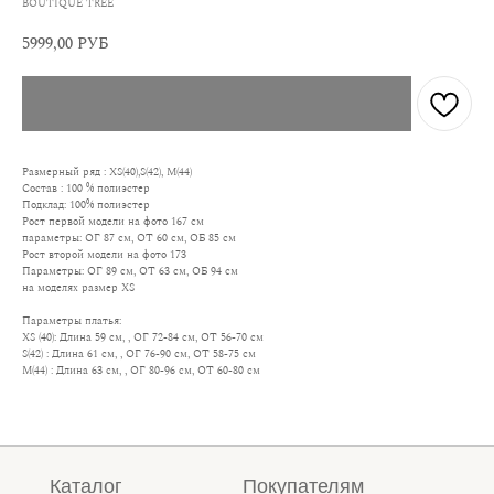
BOUTIQUE TREE
5999,00
РУБ
Размерный ряд : XS(40),S(42), M(44)
Состав : 100 % полиэстер
Подклад: 100% полиэстер
Рост первой модели на фото 167 см
параметры: ОГ 87 см, ОТ 60 см, ОБ 85 см
Рост второй модели на фото 173
Параметры: ОГ 89 см, ОТ 63 см, ОБ 94 см
на моделях размер XS
Параметры платья:
XS (40): Длина 59 см, , ОГ 72-84 см, ОТ 56-70 см
S(42) : Длина 61 см, , ОГ 76-90 см, ОТ 58-75 см
M(44) : Длина 63 см, , ОГ 80-96 см, ОТ 60-80 см
Каталог
Покупателям