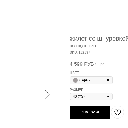
жилет со шнуровкой
BOUTIQUE TREE
SKU:
112137
4 599
РУБ
/
1 pc
ЦВЕТ
Серый
РАЗМЕР
_Buy_now_