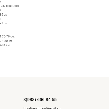
)
, 3% спандекс
м
85 см
м
92 см
Т 70-76 см.
 74-80 см.
6-84 см.
8(988) 666 84 55
boutiquetree@mail.ru