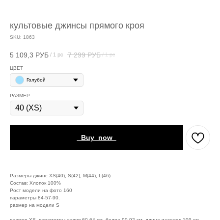
культовые джинсы прямого кроя
SKU:
1863
5 109,3
РУБ
7 299
РУБ
/
1 pc
/
1 pc
ЦВЕТ
Голубой
РАЗМЕР
_Buy_now_
Размеры джинс XS(40), S(42), M(44), L(46)
Состав: Хлопок 100%
Рост модели на фото 160
параметры 84-57-90.
размер на модели S
размер XS, параметры талия 60-64 см, бедра 90-92 см, длина изделия 109 см