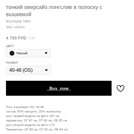
тонкий оверсайз лонгслив в полоску с
вышивкой
BOUTIQUE TREE
SKU:
132012
4 799
РУБ
/
1 pc
ЦВЕТ
Чёрный
РАЗМЕР
_Buy_now_
Лонг в размере OS: 42-46
состав: 65% лиоцелл, 35% полиэстер
рост первой модели на фото 167 см
параметры: ОГ 87 см, ОТ 60 см, ОБ 85 см
рост второй модели на фото 173
Параметры: ОГ 89 см, ОТ 63 см, ОБ 94 см