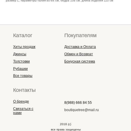
размер L, параметры талия 80-84 см, бедра 108 см, длина изделия 110 см
Каталог
Покупателям
Хиты продаж
Доставка и Оплата
Джинсы
Обмен и Возврат
Толстовки
Бонусная система
Рубашки
Все товары
Контакты
О бренде
8(988) 666 84 55
Связаться с
boutiquetree@mail.ru
нами
2018 (с)
все права защищены