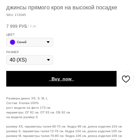
джинсы прямого кроя на высокой посадке
SKU:
172045
7 999
РУБ
/
1 pc
ЦВЕТ
Синий
РАЗМЕР
_Buy_now_
Размеры джинс XS, S, M, L
Состав: Хлопок 100%
рост модели на фото 173 см
параметры: ОГ 82 см, ОТ 63 см, ОБ 92 см
на модели размер S
размер XS, параметры талия 66-70 см, бедра 98 см, длина изделия 104 см
размер S, параметры талия 72-76 см, бедра 104 см, длина изделия 105 см
размер М, параметры талия 76-80 см, бедра 106 см, длина изделия 106 см