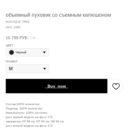
объемный пуховик со съемным капюшоном
BOUTIQUE TREE
SKU:
1889
10 799
РУБ
/
1 pc
ЦВЕТ
Чёрный
РАЗМЕР
_Buy_now_
Состав:100% полиэстер
Подклад: 100% полиэстер
Наполнитель: 100% синтепон
рост первой модели на фото 173
параметры ОГ 89 см, ОТ 63 см, ОБ 94 см
рост второй модели на фото 172