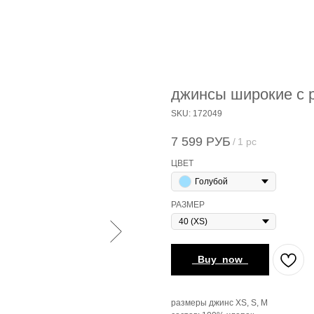
джинсы широкие с 
SKU:
172049
7 599
РУБ
/
1 pc
ЦВЕТ
Голубой
РАЗМЕР
_Buy_now_
размеры джинс XS, S, M