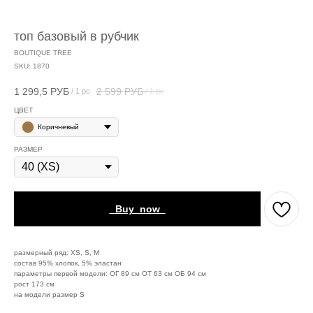
топ базовый в рубчик
BOUTIQUE TREE
SKU:
1870
1 299,5
РУБ
2 599
РУБ
/
1 pc
/
1 pc
ЦВЕТ
Коричневый
РАЗМЕР
_Buy_now_
размерный ряд: XS, S, M
состав 95% хлопок, 5% эластан
параметры первой модели: ОГ 89 см ОТ 63 см ОБ 94 см
рост 173 см
на модели размер S