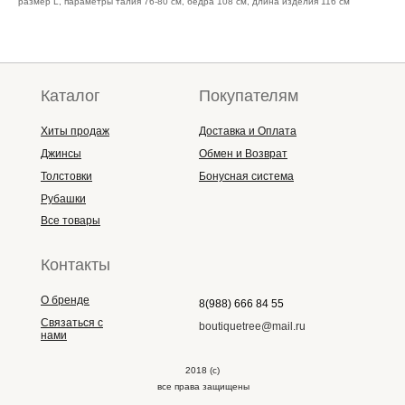
размер L, параметры талия 76-80 см, бедра 108 см, длина изделия 116 см
Каталог
Покупателям
Хиты продаж
Доставка и Оплата
Джинсы
Обмен и Возврат
Толстовки
Бонусная система
Рубашки
Все товары
Контакты
О бренде
8(988) 666 84 55
Связаться с
boutiquetree@mail.ru
нами
2018 (с)
все права защищены