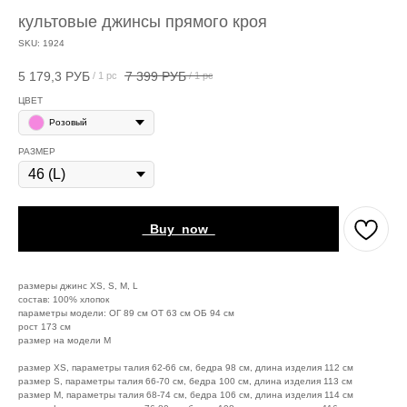
культовые джинсы прямого кроя
SKU:
1924
5 179,3
РУБ
7 399
РУБ
/
1 pc
/
1 pc
ЦВЕТ
Розовый
РАЗМЕР
_Buy_now_
размеры джинс XS, S, M, L
состав: 100% хлопок
параметры модели: ОГ 89 см ОТ 63 см ОБ 94 см
рост 173 см
размер на модели M
размер XS, параметры талия 62-66 см, бедра 98 см, длина изделия 112 см
размер S, параметры талия 66-70 см, бедра 100 см, длина изделия 113 см
размер M, параметры талия 68-74 см, бедра 106 см, длина изделия 114 см