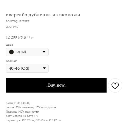
оверсайз дубленка из экокожи
BOUTIQUE TREE
SKU:
1977
12 299
РУБ
/
1 pc
ЦВЕТ
Чёрный
РАЗМЕР
_Buy_now_
размер: OS ( 42-46)
состав: 85% полиэфир 15% полиуретан
Подклад: 100% полиэстер
рост модели на фото 173
параметры: ОГ 82 см, ОТ 63 см, ОБ 92 см