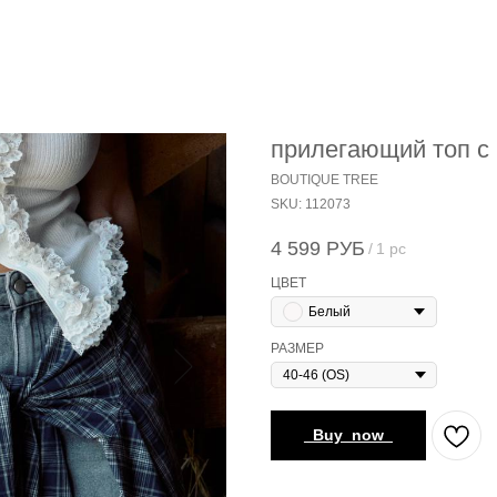
прилегающий топ с
BOUTIQUE TREE
SKU:
112073
4 599
РУБ
/
1 pc
ЦВЕТ
Белый
РАЗМЕР
_Buy_now_