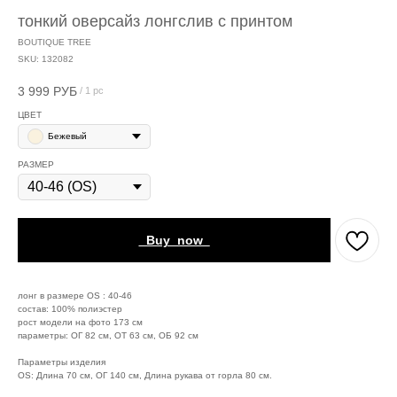
тонкий оверсайз лонгслив с принтом
BOUTIQUE TREE
SKU:
132082
3 999
РУБ
/
1 pc
ЦВЕТ
Бежевый
РАЗМЕР
_Buy_now_
лонг в размере OS : 40-46
состав: 100% полиэстер
рост модели на фото 173 см
параметры: ОГ 82 см, ОТ 63 см, ОБ 92 см
Параметры изделия
OS: Длина 70 см, ОГ 140 см, Длина рукава от горла 80 см.