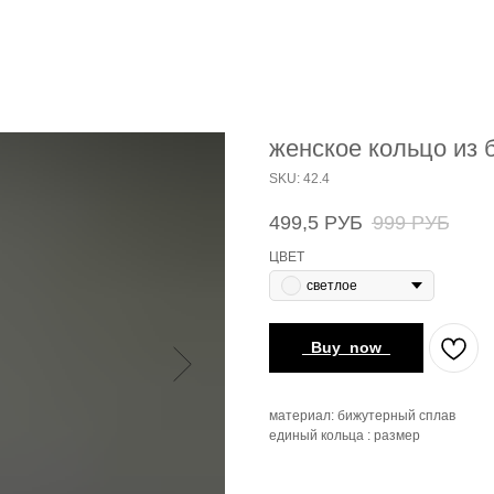
женское кольцо из 
SKU:
42.4
499,5
РУБ
999
РУБ
ЦВЕТ
светлое
_Buy_now_
материал: бижутерный сплав
единый кольца : размер