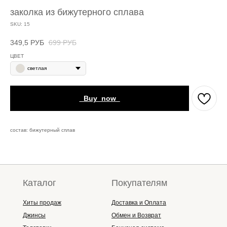
заколка из бижутерного сплава
SKU:
15
349,5
РУБ
699
РУБ
ЦВЕТ
светлая
_Buy_now_
состав: бижутерный сплав
Каталог
Покупателям
Хиты продаж
Доставка и Оплата
Джинсы
Обмен и Возврат