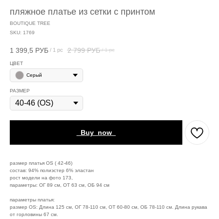
пляжное платье из сетки с принтом
BOUTIQUE TREE
SKU:
1769
1 399,5
РУБ
2 799
РУБ
/
1 pc
/
1 pc
ЦВЕТ
Серый
РАЗМЕР
_Buy_now_
размер платья ОS ( 42-46)
состав: 94% полиэстер 6% эластан
рост модели на фото 173,
параметры: ОГ 89 см, ОТ 63 см, ОБ 94 см
параметры платья:
размер ОS: Длина 125 см, ОГ 78-110 см, ОТ 60-80 см, ОБ 78-110 см. Длина рукава
от горловины 67 см.