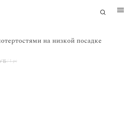
отертостями на низкой посадке
УБ
/
1 pc