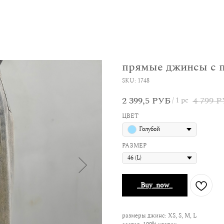
прямые джинсы с п
SKU:
1748
2 399,5
4 799
РУБ
Р
/
1 pc
ЦВЕТ
Голубой
РАЗМЕР
_Buy_now_
размеры джинс: XS, S, M, L