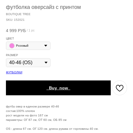
футболка оверсайз с принтом
BOUTIQUE TREE
SKU:
152021
4 999
РУБ
/
1 pc
ЦВЕТ
Розовый
РАЗМЕР
ФУТБОЛКИ
_Buy_now_
футба овер в едином размере 40-46
состав:100% хлопок
рост модели на фото 167 см
параметры: ОГ 87 см, ОТ 60 см, ОБ 85 см
OS : длина 67 см. ОГ 120 см. длина рукава от горловины 40 см.