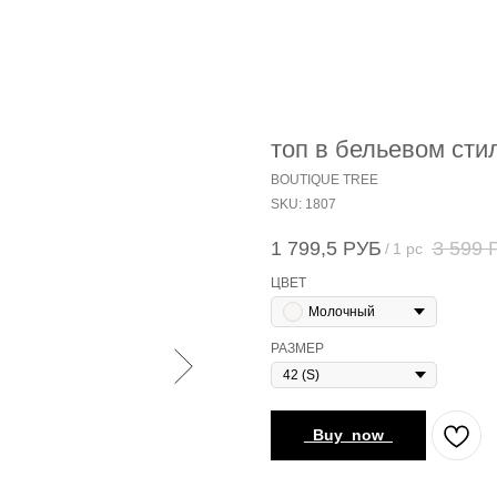
топ в бельевом сти
BOUTIQUE TREE
SKU:
1807
1 799,5
РУБ
3 599
/
1 pc
ЦВЕТ
Молочный
РАЗМЕР
_Buy_now_