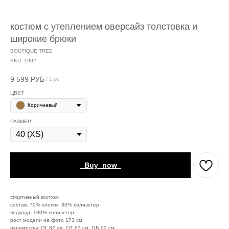
костюм с утеплением оверсайз толстовка и
широкие брюки
BOUTIQUE TREE
SKU:
1992
9 599
РУБ
/
1 pc
ЦВЕТ
Коричневый
РАЗМЕР
_Buy_now_
спортивный костюм .
состав: 70% хлопок, 30% полиэстер
подклад: 100% полиэстер
рост модели на фото 173 см
параметры: ОГ 82 см, ОТ 63 см, ОБ 92 см