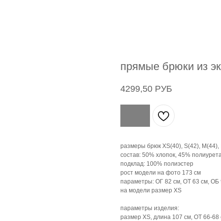
прямые брюки из э
4299,50
РУБ
размеры брюк XS(40), S(42), M(44), 
состав: 50% хлопок, 45% полиурет
подклад: 100% полиэстер
рост модели на фото 173 см
параметры: ОГ 82 см, ОТ 63 см, ОБ 
на модели размер XS
параметры изделия:
размер ХS, длина 107 см, ОТ 66-68 