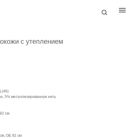
кокожи с утеплением
L(46)
ан, 5% металлизированная нить
92 см
см, ОБ 92 см