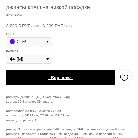
джинсы клеш на низкой посадке
SKU:
1943
3 299,5
РУБ
6 599
РУБ
/
1 pc
/
1 pc
ЦВЕТ
Синий
РАЗМЕР
_Buy_now_
размеры джинс: XS(40), S(42), M(44), L(46)
состав: 97% хлопок, 3% эластан
рост первой модели на фото 173 см
параметры: ОГ 82 см, ОТ 63 см, ОБ 92 см
на модели размер S
размер XS, параметры талия 62-66 см, бедра 78-90 см, длина изделия 106 см
размер S, параметры талия 64-68 см, бедра 80-92 см, длина изделия 107 см