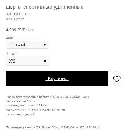
шорты спортивные удлиненные
BOUTIQUE TREE
SKU:
212057
4 999
РУБ
/
1 pc
ЦВЕТ
Белый
РАЗМЕР
_Buy_now_
шорты представлены в размере XS(40), S(42), M(44), L(46)
cостав: хлопок 100%
рост модели на фото 173 см
параметры: ОГ 82 см, ОТ 63 см, ОБ 92 см
размер на модели S
Параметры размера XS: Длина 50 см, ОТ 60-68 см, ОБ 112-118 см.