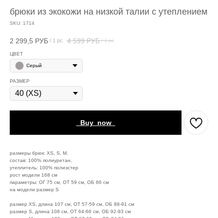
брюки из экокожи на низкой талии с утеплением
SKU:
1714
2 299,5
РУБ
4 599
РУБ
/
1 pc
/
1 pc
ЦВЕТ
Серый
РАЗМЕР
_Buy_now_
размеры брюк: XS, S, M.
состав: 100% полиуретан,
утеплитель: 100% полиэстер
рост модели 168 см
параметры: ОГ 75 см, ОТ 59 см, ОБ 86 см
на модели размер S
размер XS, длина 107 см, ОТ 57-59 см, ОБ 88-91 см
размер S, длина 108 см, ОТ 64-66 см, ОБ 92-93 см