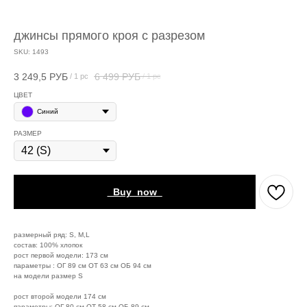
джинсы прямого кроя с разрезом
SKU:
1493
3 249,5
РУБ
6 499
РУБ
/
1 pc
/
1 pc
ЦВЕТ
Синий
РАЗМЕР
_Buy_now_
размерный ряд: S, M,L
состав: 100% хлопок
рост первой модели: 173 см
параметры : ОГ 89 см ОТ 63 см ОБ 94 см
на модели размер S
рост второй модели 174 см
параметры: ОГ 80 см ОТ 58 см ОБ 89 см