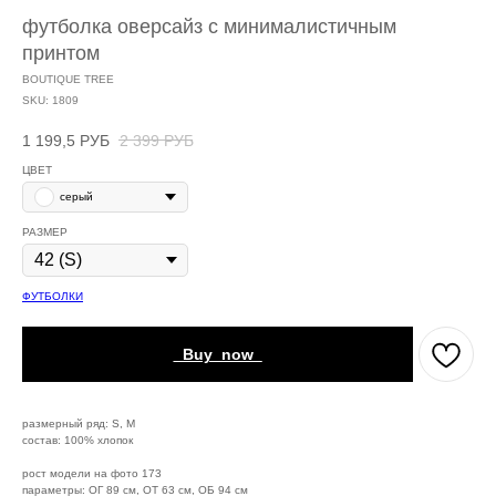
футболка оверсайз с минималистичным
принтом
BOUTIQUE TREE
SKU:
1809
1 199,5
РУБ
2 399
РУБ
ЦВЕТ
серый
РАЗМЕР
ФУТБОЛКИ
_Buy_now_
размерный ряд: S, M
состав: 100% хлопок
рост модели на фото 173
параметры: ОГ 89 см, ОТ 63 см, ОБ 94 см