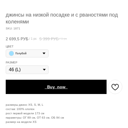
джинсы на низкой посадке и с рваностями под
коленями
SKU:
1871
2 699,5
РУБ
5 399
РУБ
/
1 pc
/
1 pc
ЦВЕТ
Голубой
РАЗМЕР
_Buy_now_
размеры джинс XS, S, M, L
состав: 100% хлопок
рост первой модели 173 см
параметры: ОГ 89 см, ОТ 63 см, ОБ 94 см
размер на модели XS