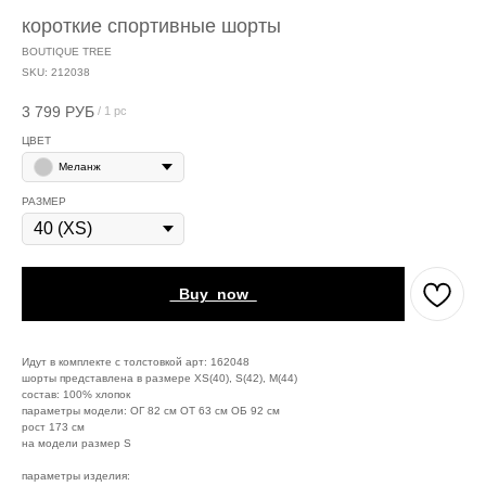
короткие спортивные шорты
BOUTIQUE TREE
SKU:
212038
3 799
РУБ
/
1 pc
ЦВЕТ
Меланж
РАЗМЕР
_Buy_now_
Идут в комплекте с толстовкой арт: 162048
шорты представлена в размере XS(40), S(42), M(44)
состав: 100% хлопок
параметры модели: ОГ 82 см ОТ 63 см ОБ 92 см
рост 173 см
на модели размер S
параметры изделия: