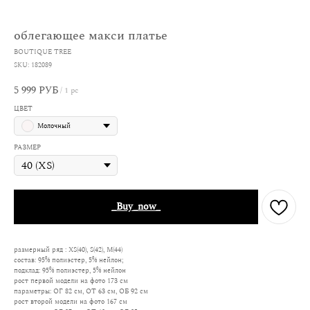
облегающее макси платье
BOUTIQUE TREE
SKU:
182089
5 999
РУБ
/
1 pc
ЦВЕТ
Молочный
РАЗМЕР
_Buy_now_
размерный ряд : XS(40), S(42), M(44)
состав: 95% полиэстер, 5% нейлон;
подклад: 95% полиэстер, 5% нейлон
рост первой модели на фото 173 см
параметры: ОГ 82 см, ОТ 63 см, ОБ 92 см
рост второй модели на фото 167 см