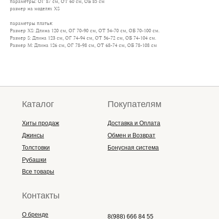
параметры: ОГ 87 см, ОТ 60 см, ОБ 85 см
размер на моделях XS
параметры платья:
Размер XS: Длина 120 см, ОГ 70-90 см, ОТ 54-70 см, ОБ 70-100 см.
Размер S: Длина 123 см, ОГ 74-94 см, ОТ 56-72 см, ОБ 74-104 см.
Размер M: Длина 126 см, ОГ 78-98 см, ОТ 68-74 см, ОБ 78-108 см
Каталог
Покупателям
Хиты продаж
Доставка и Оплата
Джинсы
Обмен и Возврат
Толстовки
Бонусная система
Рубашки
Все товары
Контакты
О бренде
8(988) 666 84 55