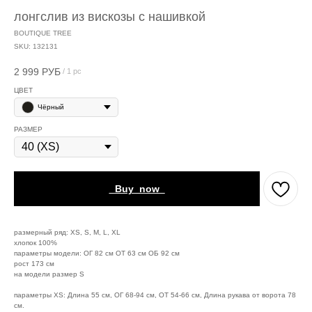
лонгслив из вискозы с нашивкой
BOUTIQUE TREE
SKU:
132131
2 999
РУБ
/
1 pc
ЦВЕТ
Чёрный
РАЗМЕР
_Buy_now_
размерный ряд: XS, S, M, L, XL
хлопок 100%
параметры модели: ОГ 82 см ОТ 63 см ОБ 92 см
рост 173 см
на модели размер S
параметры XS: Длина 55 см, ОГ 68-94 см, ОТ 54-66 см, Длина рукава от ворота 78
см.